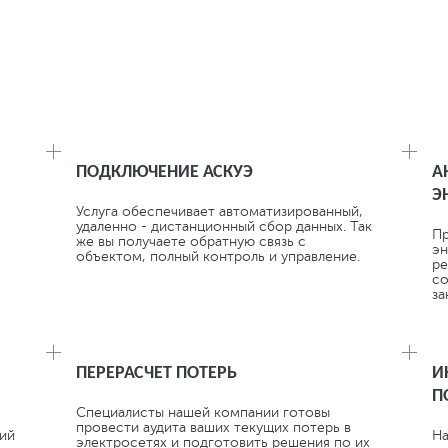
ЕНИЕ РАСХОДОВ НА ЭТАПЕ ЗАКУПА ЭЛЕК
ПОДКЛЮЧЕНИЕ АСКУЭ
А
Э
Услуга обеспечивает автоматизированный,
удаленно - дистанционный сбор данных. Так
Пр
же вы получаете обратную связь с
эн
объектом, полный контроль и управление.
ре
со
за
ПЕРЕРАСЧЕТ ПОТЕРЬ
И
П
Специалисты нашей компании готовы
провести аудита ваших текущих потерь в
ний
На
электросетях и подготовить решения по их