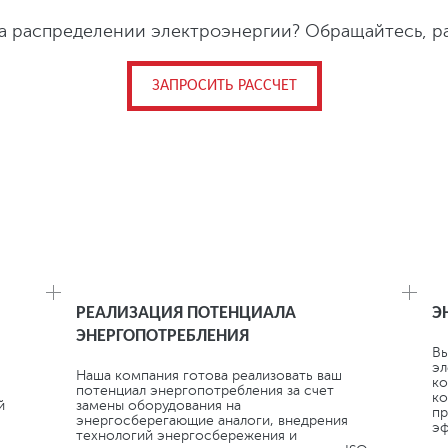
на распределении электроэнергии? Обращайтесь, р
ЗАПРОСИТЬ РАССЧЕТ
ЕНИЮ РАСХОДОВ НА ЭТАПЕ ПОТРЕБЛЕНИЯ
РЕАЛИЗАЦИЯ ПОТЕНЦИАЛА
Э
ЭНЕРГОПОТРЕБЛЕНИЯ
Вы
эл
Наша компания готова реализовать ваш
ко
потенциал энергопотребления за счет
ко
й
замены оборудования на
пр
энергосберегающие аналоги, внедрения
эф
технологий энергосбережения и