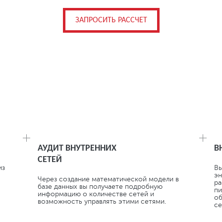
ЗАПРОСИТЬ РАССЧЕТ
ШЕНИЕ ЭФФЕКТИВНОСТИ И БЕЗОПАСНОСТ
ОЭНЕРГИИ.
АУДИТ ВНУТРЕННИХ
В
СЕТЕЙ
из
Вы
эн
Через создание математической модели в
ра
базе данных вы получаете подробную
пи
информацию о количестве сетей и
об
возможность управлять этими сетями.
се