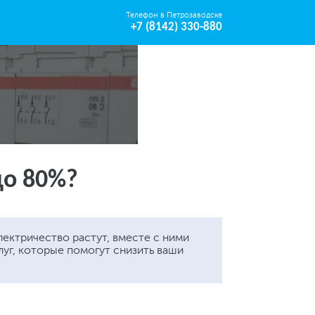
Телефон в Петрозаводске
+7 (8142) 330-880
до 80%?
лектричество растут, вместе с ними
луг, которые помогут снизить ваши