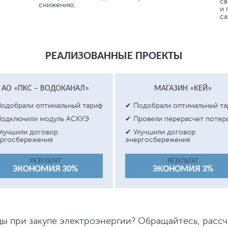
св
снижению.
х
и 
са
РЕАЛИЗОВАННЫЕ ПРОЕКТЫ
АО «ПКС – ВОДОКАНАЛ»
МАГАЗИН «КЕЙ»
одобрали оптимальный тариф
✔ Подобрали оптимальный т
одключили модуль АСКУЭ
✔ Провели перерасчет потер
лучшили договор
✔ Улучшили договор
ргосбережения
энергосбережения
РЕЗУЛЬТАТ
РЕЗУЛЬТАТ
ЭКОНОМИЯ 30%
ЭКОНОМИЯ 3%
ды при закупе электроэнергии? Обращайтесь, расс