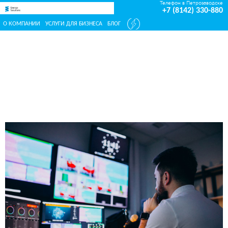
Телефон в Петрозаводске
+7 (8142) 330-880
О КОМПАНИИ
УСЛУГИ ДЛЯ БИЗНЕСА
БЛОГ
Главная
Блог
Международный стандарт сокращает расходы
и повышает конкурентоспособность
организаций