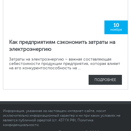
10
ноября
Как предприятиям сэкономить затраты на
электроэнергию
Затраты на электроэнергию – важная составляющая
себестоимости продукции предприятия, которая влияет
на его конкурентоспособность на ...
ПОДРОБНЕЕ
Информация, указанная на настоящем интернет-сайте, носит
исключительно информационный характер и ни при каких условиях не
является публичной офертой (ст. 437 ГК РФ). Политика
конфиденциальности.